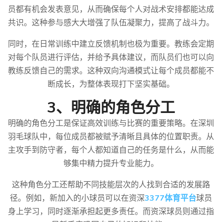
员都有机会发表意见，从而确保每个人对战术安排都能达成
共识。这种参与感大大增强了队伍凝聚力，提高了战斗力。
同时，在日常训练中建立反馈机制也极为重要。教练会定期
对每个队员进行评估，并给予具体建议，而队员们也可以向
教练反馈自己的需求。这种双向沟通模式让每个成员都能不
断成长，为整体表现打下坚实基础。
3、明确的角色分工
明确的角色分工是保证高效训练与比赛的重要策略。在深圳
羽毛球队中，每位成员都被赋予清晰且具体的位置职责。从
主攻手到防守者，每个人都知道自己的任务是什么，从而能
够集中精力提升专业能力。
这种角色分工还帮助不同技能层次的人找到合适的发展路
径。例如，新加入的小球员可以在资深
3377体育平台
球员
身上学习，同时逐渐承担起更多责任。而资深球员则通过指