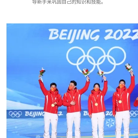
导新手来巩固自己的知识和技能。