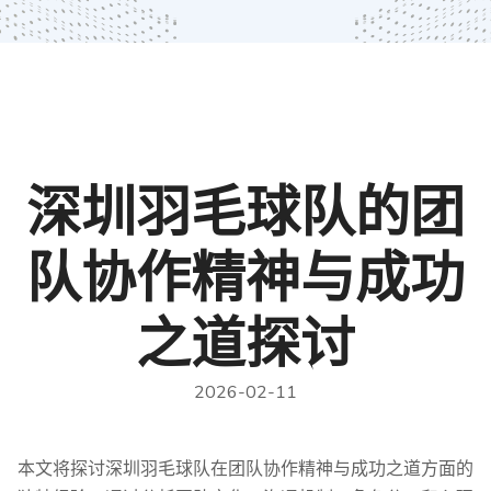
深圳羽毛球队的团
队协作精神与成功
之道探讨
2026-02-11
本文将探讨深圳羽毛球队在团队协作精神与成功之道方面的