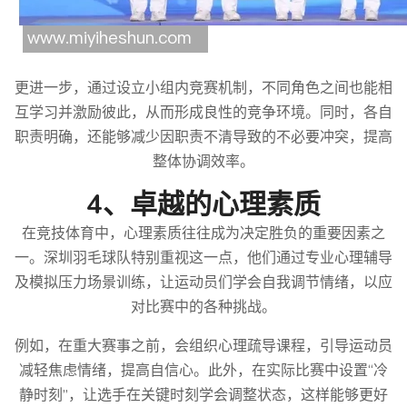
更进一步，通过设立小组内竞赛机制，不同角色之间也能相
互学习并激励彼此，从而形成良性的竞争环境。同时，各自
职责明确，还能够减少因职责不清导致的不必要冲突，提高
整体协调效率。
4、卓越的心理素质
在竞技体育中，心理素质往往成为决定胜负的重要因素之
一。深圳羽毛球队特别重视这一点，他们通过专业心理辅导
及模拟压力场景训练，让运动员们学会自我调节情绪，以应
对比赛中的各种挑战。
例如，在重大赛事之前，会组织心理疏导课程，引导运动员
减轻焦虑情绪，提高自信心。此外，在实际比赛中设置“冷
静时刻”，让选手在关键时刻学会调整状态，这样能够更好