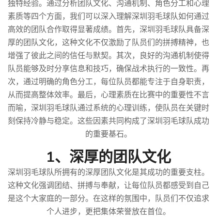
独特经验。通过分析团队文化、沟通机制、角色分工和心理
素质等四个方面，我们可以深入理解深圳羽毛球队如何通过
高效的团队合作取得显著成绩。首先，深圳羽毛球队具备深
厚的团队文化，这种文化不仅激励了队员们的拼搏精神，也
增强了彼此之间的信任与默契。其次，良好的沟通机制使得
队员能够及时分享信息和技巧，确保战术执行的一致性。再
次，通过明确的角色分工，每位队员都能专注于自身职责，
从而提高整体效率。最后，心理素质在比赛中的重要性不言
而喻，深圳羽毛球队通过系统的心理训练，使队员在关键时
刻保持冷静与稳定。这些因素共同构成了深圳羽毛球队成功
的重要基石。
1、深厚的团队文化
深圳羽毛球队所拥有的深厚团队文化是其成功的重要支柱。
这种文化强调团结、拼搏与奉献，让每位队员都感受到自己
是这个大家庭的一部分。在这样的氛围中，队员们不仅追求
个人进步，更把集体荣誉放在首位。