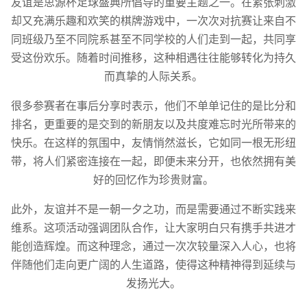
友谊是思源杯足球盛典所倡导的重要主题之一。在紧张刺激
却又充满乐趣和欢笑的棋牌游戏中，一次次对抗赛让来自不
同班级乃至不同院系甚至不同学校的人们走到一起，共同享
受这份欢乐。随着时间推移，这种相遇往往能够转化为持久
而真挚的人际关系。
很多参赛者在事后分享时表示，他们不单单记住的是比分和
排名，更重要的是交到的新朋友以及共度难忘时光所带来的
快乐。在这样的氛围中，友情悄然滋长，它如同一根无形纽
带，将人们紧密连接在一起，即便未来分开，也依然拥有美
好的回忆作为珍贵财富。
此外，友谊并不是一朝一夕之功，而是需要通过不断实践来
维系。这项活动强调团队合作，让大家明白只有携手共进才
能创造辉煌。而这种理念，通过一次次较量深入人心，也将
伴随他们走向更广阔的人生道路，使得这种精神得到延续与
发扬光大。