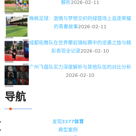
解析
2026-02-11
晚枫足球：激情与梦想交织的绿茵场上追逐荣耀
的青春故事
2026-02-11
成都街舞队在世界攀岩锦标赛中的逆袭之旅与精
彩表现全记录
2026-02-10
广州飞盘队实力深度解析与其他队伍的对比分析
2026-02-10
导航
发现
3377体育
典型案例