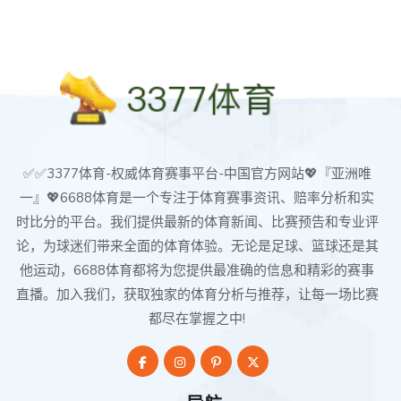
✅✅3377体育-权威体育赛事平台-中国官方网站💖『亚洲唯
一』💖6688体育是一个专注于体育赛事资讯、赔率分析和实
时比分的平台。我们提供最新的体育新闻、比赛预告和专业评
论，为球迷们带来全面的体育体验。无论是足球、篮球还是其
他运动，6688体育都将为您提供最准确的信息和精彩的赛事
直播。加入我们，获取独家的体育分析与推荐，让每一场比赛
都尽在掌握之中!