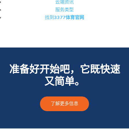
云端资讯
服务类型
找到
3377体育官网
准备好开始吧，它既快速
又简单。
了解更多信息