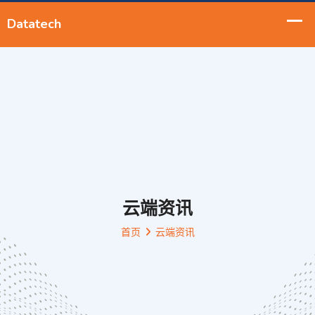
云端资讯
首页
云端资讯