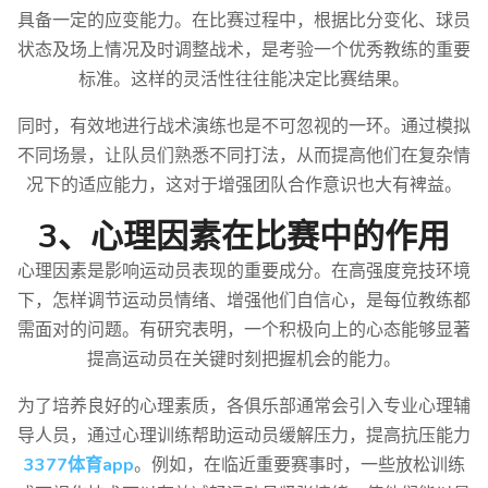
具备一定的应变能力。在比赛过程中，根据比分变化、球员
状态及场上情况及时调整战术，是考验一个优秀教练的重要
标准。这样的灵活性往往能决定比赛结果。
同时，有效地进行战术演练也是不可忽视的一环。通过模拟
不同场景，让队员们熟悉不同打法，从而提高他们在复杂情
况下的适应能力，这对于增强团队合作意识也大有裨益。
3、心理因素在比赛中的作用
心理因素是影响运动员表现的重要成分。在高强度竞技环境
下，怎样调节运动员情绪、增强他们自信心，是每位教练都
需面对的问题。有研究表明，一个积极向上的心态能够显著
提高运动员在关键时刻把握机会的能力。
为了培养良好的心理素质，各俱乐部通常会引入专业心理辅
导人员，通过心理训练帮助运动员缓解压力，提高抗压能力
3377体育app
。例如，在临近重要赛事时，一些放松训练